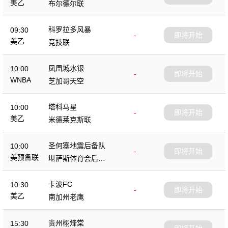
美乙
布尔德尔联
科罗拉多风暴
09:30
-
即将开始
美乙
竞技联
凤凰城水银
10:00
-
即将开始
WNBA
芝加哥天空
塔科马星
10:00
-
即将开始
美乙
米德莱克斯联
圣何塞地震后备队
10:00
-
即将开始
美预备联
堪萨斯体育会后备
队
卡波FC
10:30
-
即将开始
美乙
南加州老鹰
贵州栩烽棠
15:30