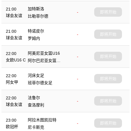
加特斯洛
21:00
-
即将开始
球会友谊
比勒菲尔德
特诺皮尔
21:00
-
即将开始
球会友谊
罗姆内
阿美尼亚女篮U16
22:00
-
即将开始
女欧U16 C
阿尔巴尼亚女篮U1
6
河床女足
22:00
-
即将开始
阿女甲
班菲尔德女足
法鲁尔
22:00
-
即将开始
球会友谊
查洛摩利
阿拉木图凯拉特
23:00
-
即将开始
欧冠杯
尼卡斯克