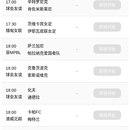
辛特罗尼克
17:00
-
即将开始
球会友谊
肯佐米斯莱尼
茨维卡宾女足
17:30
-
即将开始
缅甸女联
伊耶瓦底联女足
萨兰加尼
18:00
-
即将开始
菲MPBL
帕拉纳克爱国者队
克鲁茨波克
18:00
-
即将开始
球会友谊
索斯诺维克
化夫
18:00
-
即将开始
球会友谊
通德拉
卡帕FC
18:00
-
即将开始
澳威北超
梅特兰