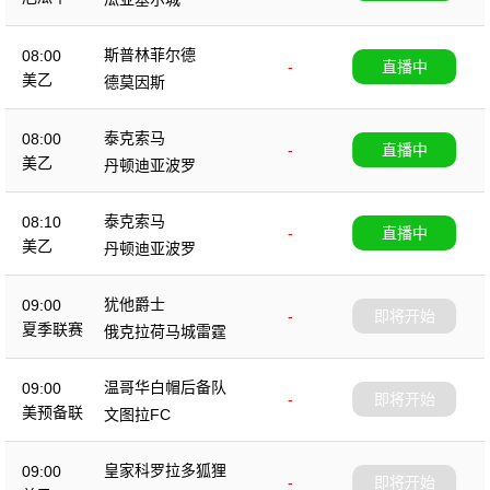
斯普林菲尔德
08:00
-
直播中
美乙
德莫因斯
泰克索马
08:00
-
直播中
美乙
丹顿迪亚波罗
泰克索马
08:10
-
直播中
美乙
丹顿迪亚波罗
犹他爵士
09:00
-
即将开始
夏季联赛
俄克拉荷马城雷霆
温哥华白帽后备队
09:00
-
即将开始
美预备联
文图拉FC
皇家科罗拉多狐狸
09:00
-
即将开始