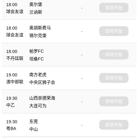
奥尔堡
18:00
-
即将开始
球会友谊
兰讷斯
奥胡斯费马
18:00
-
即将开始
球会友谊
锡尔克堡
帕罗FC
18:00
-
即将开始
不丹廷联
坦桑FC
南方老虎
19:00
-
即将开始
澳中部联
中央区狮子会
山西崇德荣海
19:30
-
即将开始
中乙
大连可为
东莞
19:30
-
即将开始
粤BA
中山