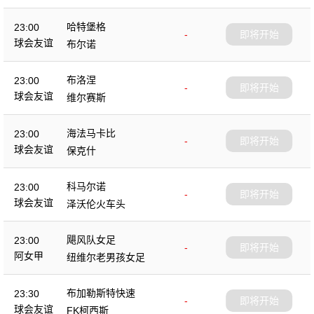
哈特堡格
23:00
-
即将开始
球会友谊
布尔诺
布洛涅
23:00
-
即将开始
球会友谊
维尔赛斯
海法马卡比
23:00
-
即将开始
球会友谊
保克什
科马尔诺
23:00
-
即将开始
球会友谊
泽沃伦火车头
飓风队女足
23:00
-
即将开始
阿女甲
纽维尔老男孩女足
布加勒斯特快速
23:30
-
即将开始
球会友谊
FK柯西斯