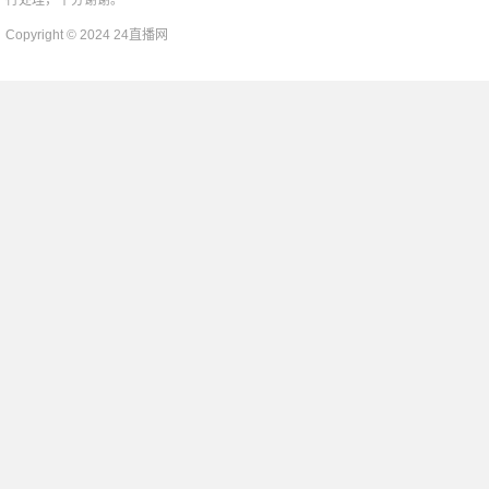
行处理，十分谢谢。
Copyright © 2024 24直播网