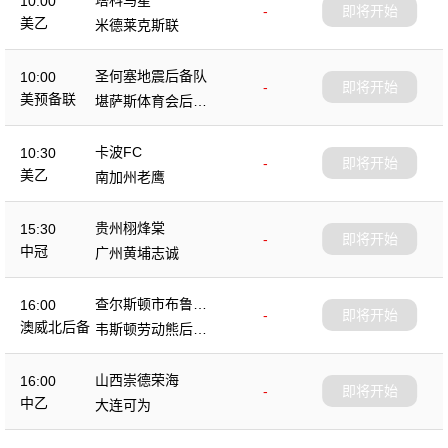
10:00
-
即将开始
美乙
米德莱克斯联
圣何塞地震后备队
10:00
-
即将开始
美预备联
堪萨斯体育会后备
队
卡波FC
10:30
-
即将开始
美乙
南加州老鹰
贵州栩烽棠
15:30
-
即将开始
中冠
广州黄埔志诚
查尔斯顿市布鲁斯
16:00
-
即将开始
后备队
澳威北后备
韦斯顿劳动熊后备
队
山西崇德荣海
16:00
-
即将开始
中乙
大连可为