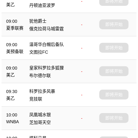
-
即将开始
美乙
丹顿迪亚波罗
犹他爵士
09:00
-
即将开始
夏季联赛
俄克拉荷马城雷霆
温哥华白帽后备队
09:00
-
即将开始
美预备联
文图拉FC
皇家科罗拉多狐狸
09:00
-
即将开始
美乙
布尔德尔联
科罗拉多风暴
09:30
-
即将开始
美乙
竞技联
凤凰城水银
10:00
-
即将开始
WNBA
芝加哥天空
塔科马星