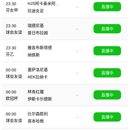
HJS阿卡泰米阿女
23:30
-
直播中
足
芬女甲
拉迪女足
瑞德尼基
23:30
-
直播中
球会友谊
普日布拉姆
雅各布斯塔德
23:30
-
直播中
芬乙
纳佩斯
塞萨洛尼基
00:00
-
直播中
球会友谊
AEK拉纳卡
林肯红魔
00:00
-
直播中
欧冠杯
伊斯卡尔德斯
比尔森胜利
00:00
-
直播中
球会友谊
哥本哈根