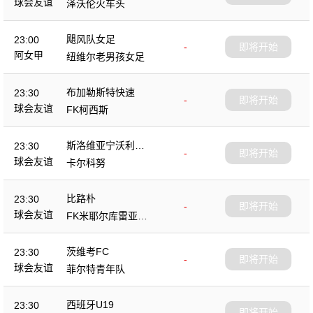
球会友谊
泽沃伦火车头
飓风队女足
23:00
-
即将开始
阿女甲
纽维尔老男孩女足
布加勒斯特快速
23:30
-
即将开始
球会友谊
FK柯西斯
斯洛维亚宁沃利博
23:30
-
即将开始
茨
球会友谊
卡尔科努
比路朴
23:30
-
即将开始
球会友谊
FK米耶尔库雷亚丘
克
茨维考FC
23:30
-
即将开始
球会友谊
菲尔特青年队
西班牙U19
23:30
-
即将开始