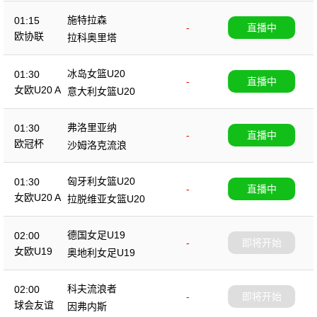
施特拉森
01:15
-
直播中
欧协联
拉科奥里塔
冰岛女篮U20
01:30
-
直播中
女欧U20 A
意大利女篮U20
弗洛里亚纳
01:30
-
直播中
欧冠杯
沙姆洛克流浪
匈牙利女篮U20
01:30
-
直播中
女欧U20 A
拉脱维亚女篮U20
德国女足U19
02:00
-
即将开始
女欧U19
奥地利女足U19
科夫流浪者
02:00
-
即将开始
球会友谊
因弗内斯