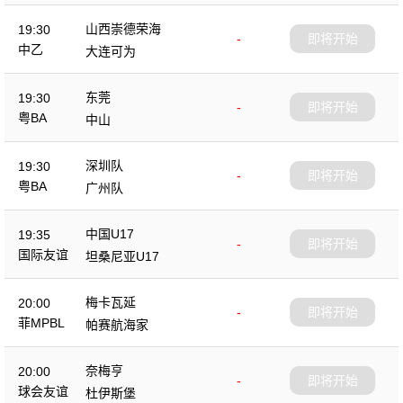
山西崇德荣海
19:30
-
即将开始
中乙
大连可为
东莞
19:30
-
即将开始
粤BA
中山
深圳队
19:30
-
即将开始
粤BA
广州队
中国U17
19:35
-
即将开始
国际友谊
坦桑尼亚U17
梅卡瓦延
20:00
-
即将开始
菲MPBL
帕赛航海家
奈梅亨
20:00
-
即将开始
球会友谊
杜伊斯堡