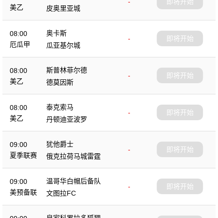
-
即将开始
美乙
皮奥里亚城
奥卡斯
08:00
-
即将开始
厄瓜甲
瓜亚基尔城
斯普林菲尔德
08:00
-
即将开始
美乙
德莫因斯
泰克索马
08:00
-
即将开始
美乙
丹顿迪亚波罗
犹他爵士
09:00
-
即将开始
夏季联赛
俄克拉荷马城雷霆
温哥华白帽后备队
09:00
-
即将开始
美预备联
文图拉FC
皇家科罗拉多狐狸