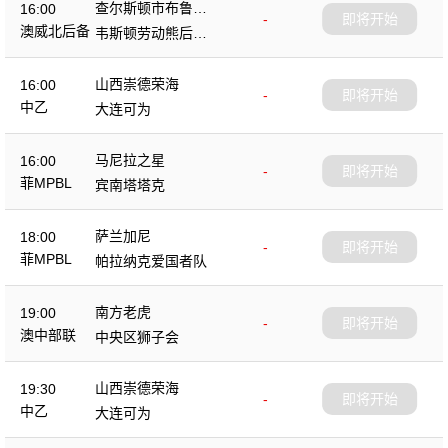
查尔斯顿市布鲁斯
16:00
-
即将开始
后备队
澳威北后备
韦斯顿劳动熊后备
队
山西崇德荣海
16:00
-
即将开始
中乙
大连可为
马尼拉之星
16:00
-
即将开始
菲MPBL
宾南塔塔克
萨兰加尼
18:00
-
即将开始
菲MPBL
帕拉纳克爱国者队
南方老虎
19:00
-
即将开始
澳中部联
中央区狮子会
山西崇德荣海
19:30
-
即将开始
中乙
大连可为