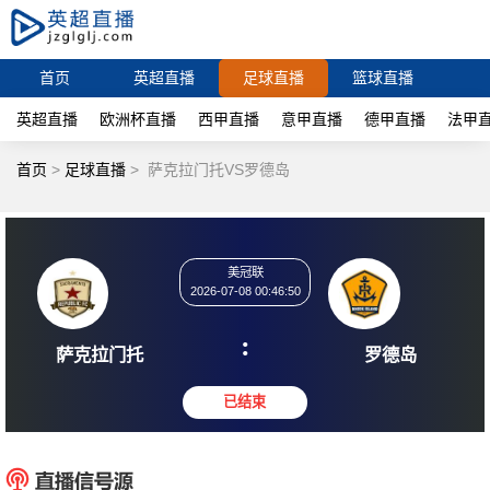
首页
英超直播
足球直播
篮球直播
英超直播
欧洲杯直播
西甲直播
意甲直播
德甲直播
法甲
首页
>
足球直播
>
萨克拉门托VS罗德岛
美冠联
2026-07-08 00:46:50
:
萨克拉门托
罗德