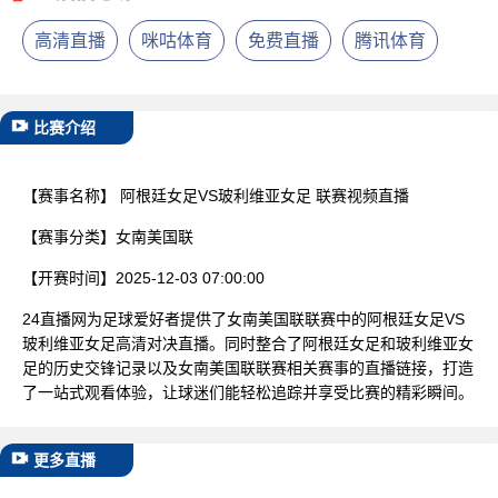
已结束
高清直播
咪咕体育
免费直播
腾讯体育
比赛介绍
【赛事名称】
阿根廷女足VS玻利维亚女足 联赛视频直播
【赛事分类】
女南美国联
【开赛时间】
2025-12-03 07:00:00
24直播网为足球爱好者提供了女南美国联联赛中的阿根廷女足VS
玻利维亚女足高清对决直播。同时整合了阿根廷女足和玻利维亚女
足的历史交锋记录以及女南美国联联赛相关赛事的直播链接，打造
了一站式观看体验，让球迷们能轻松追踪并享受比赛的精彩瞬间。
更多直播