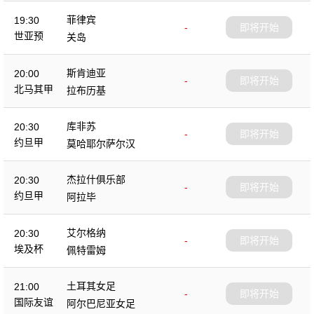
菲律宾
19:30
-
即将开始
世亚预
关岛
斯肯迪亚
20:00
-
即将开始
北马其甲
拉布历基
库非苏
20:30
-
即将开始
约旦甲
莫哈耶尔萨尔汉
杰拉什俱乐部
20:30
-
即将开始
约旦甲
阿拉毕
艾尔格纳
20:30
-
即将开始
埃及杯
佩特雷姆
土耳其女足
21:00
-
即将开始
国际友谊
阿尔巴尼亚女足