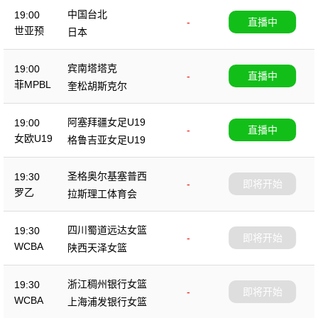
中国台北
19:00
-
直播中
世亚预
日本
宾南塔塔克
19:00
-
直播中
菲MPBL
奎松胡斯克尔
阿塞拜疆女足U19
19:00
-
直播中
女欧U19
格鲁吉亚女足U19
圣格奥尔基塞普西
19:30
-
即将开始
罗乙
拉斯理工体育会
四川蜀道远达女篮
19:30
-
即将开始
WCBA
陕西天泽女篮
浙江稠州银行女篮
19:30
-
即将开始
WCBA
上海浦发银行女篮