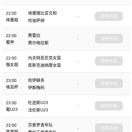
埃塞俄比亚文和
22:00
-
即将开始
埃塞超
哈迪萨纳
费雷拉
22:00
-
即将开始
葡甲
费尔格拉斯
內夫特亚尼克女篮
22:00
-
即将开始
俄女超
库斯克迪纳摩女篮
哈伊赫多
23:00
-
即将开始
埃及杯
伊斯梅利
杜连斯U23
23:00
-
即将开始
葡U23
法伦斯U23
莎索罗青年队
23:00
-
即将开始
意青联