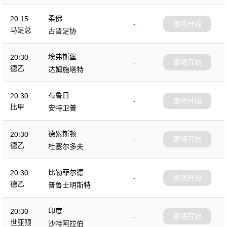
柔佛
20:15
-
即将开始
马足总
古晋足协
埃弗斯堡
20:30
-
即将开始
德乙
达姆施塔特
布鲁日
20:30
-
即将开始
比甲
安特卫普
德累斯顿
20:30
-
即将开始
德乙
杜塞尔多夫
比勒菲尔德
20:30
-
即将开始
德乙
普鲁士明斯特
印度
20:30
-
即将开始
世亚预
沙特阿拉伯