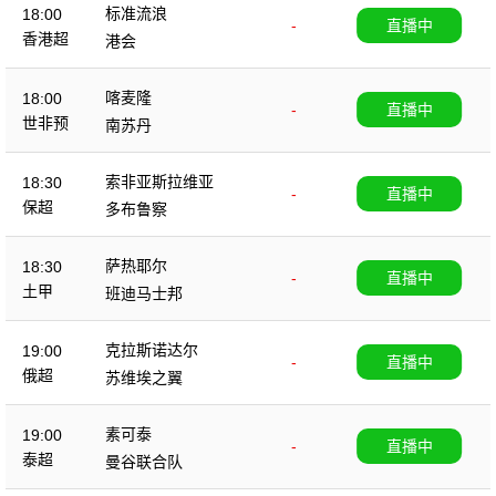
标准流浪
18:00
-
直播中
香港超
港会
喀麦隆
18:00
-
直播中
世非预
南苏丹
索非亚斯拉维亚
18:30
-
直播中
保超
多布鲁察
萨热耶尔
18:30
-
直播中
土甲
班迪马士邦
克拉斯诺达尔
19:00
-
直播中
俄超
苏维埃之翼
素可泰
19:00
-
直播中
泰超
曼谷联合队