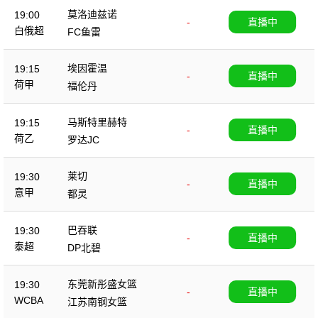
莫洛迪兹诺
19:00
-
直播中
白俄超
FC鱼雷
埃因霍温
19:15
-
直播中
荷甲
福伦丹
马斯特里赫特
19:15
-
直播中
荷乙
罗达JC
莱切
19:30
-
直播中
意甲
都灵
巴吞联
19:30
-
直播中
泰超
DP北碧
东莞新彤盛女篮
19:30
-
直播中
WCBA
江苏南钢女篮