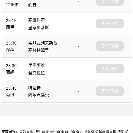
-
即将开始
世亚预
约旦
塞维利亚
23:15
-
即将开始
西甲
皇家贝蒂斯
索非亚列夫斯基
23:30
-
即将开始
保超
塞普特姆里
里奥阿维
23:30
-
即将开始
葡超
圣克拉拉
特温特
23:45
-
即将开始
荷甲
阿尔克马尔
友情链接:
英超直播
法甲直播
德甲直播
意甲直播
西甲直播
英超高清直播
法甲实