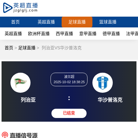
首页
英超直播
足球直播
篮球直播
英超直播
欧洲杯直播
西甲直播
意甲直播
德甲直播
法甲
首页
>
足球直播
>
列治亚VS华沙普洛克
波兰超
2025-10-02 18:38:25
:
列治亚
华沙普