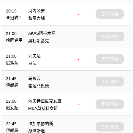
河内公安
20:15
-
即将开始
亚冠联2
和富大埔
AKAS阿拉木图
21:00
-
即将开始
哈萨克甲
奥杜斯基克
列夫达
21:00
-
即将开始
俄篮超
乌法
马拉云
21:45
-
即将开始
伊朗超
霍拉马巴德
內夫特亚尼克女篮
22:00
-
即将开始
俄女超
MBA莫斯科女篮
法加尔瑟帕斯
22:45
-
即将开始
伊朗超
胡泽斯坦