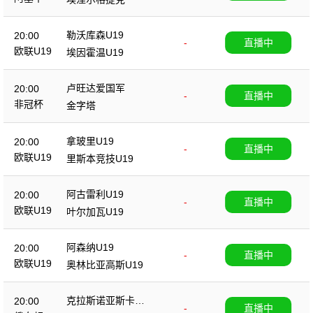
勒沃库森U19
20:00
-
直播中
欧联U19
埃因霍温U19
卢旺达爱国军
20:00
-
直播中
非冠杯
金字塔
拿玻里U19
20:00
-
直播中
欧联U19
里斯本竞技U19
阿古雷利U19
20:00
-
直播中
欧联U19
叶尔加瓦U19
阿森纳U19
20:00
-
直播中
欧联U19
奥林比亚高斯U19
克拉斯诺亚斯卡女
20:00
-
直播中