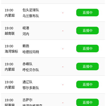
包头足球队
19:00
-
直播中
内蒙超
乌兰察布队
岘港
19:00
-
直播中
越南联
河内
赖扬
19:00
-
直播中
海湾锦标
哈德拉玛特
赤峰队
19:00
-
直播中
内蒙超
呼伦贝尔队
通辽队
19:00
-
直播中
内蒙超
鄂尔多斯队
古萨尔
19:00
-
直播中
阿塞甲
埃涅尔格提克