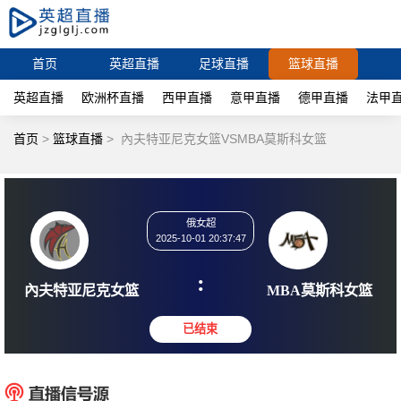
首页
英超直播
足球直播
篮球直播
英超直播
欧洲杯直播
西甲直播
意甲直播
德甲直播
法甲
首页
>
篮球直播
>
內夫特亚尼克女篮VSMBA莫斯科女篮
俄女超
2025-10-01 20:37:47
:
內夫特亚尼克女篮
MBA莫