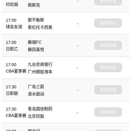
-
即将开始
印尼超
佩斯克
那不勒斯
17:00
-
即将开始
球会友谊
索伦托卡西奥
磐城FC
17:00
-
即将开始
日职乙
磐田喜悦
九台农商银行
17:00
-
即将开始
CBA夏季赛
广州朗肽海本
广岛三箭
17:30
-
即将开始
日职联
清水鼓动
青岛国信制药
17:30
-
即将开始
CBA夏季赛
北京控股
邹北记