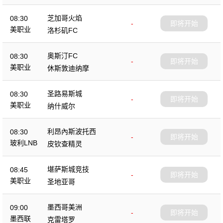
芝加哥火焰
08:30
-
即将开始
美职业
洛杉矶FC
奥斯汀FC
08:30
-
即将开始
美职业
休斯敦迪纳摩
圣路易斯城
08:30
-
即将开始
美职业
纳什威尔
利昂內斯波托西
08:30
-
即将开始
玻利LNB
皮钦查精灵
堪萨斯城竞技
08:45
-
即将开始
美职业
圣地亚哥
墨西哥美洲
09:00
-
即将开始
墨西联
克雷塔罗