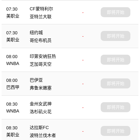
CF蒙特利尔
07:30
-
即将开始
美职业
亚特兰大联
纽约城
07:30
-
即将开始
美职业
哥伦布机员
印第安纳狂热
08:00
-
即将开始
WNBA
芝加哥天空
巴伊亚
08:00
-
即将开始
巴西甲
弗鲁米嫩塞
金州女武神
08:30
-
即将开始
WNBA
洛杉矶火花
达拉斯FC
08:30
-
即将开始
美职业
波特兰伐木者