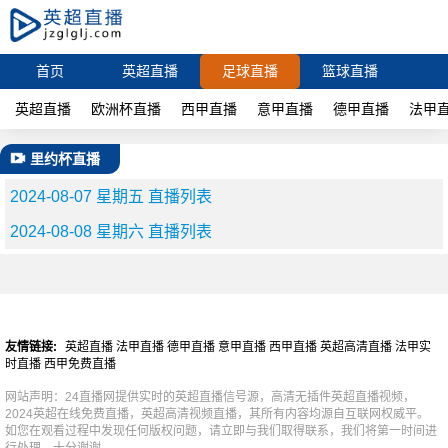
首页
英超直播
足球直播
篮球直播
英超直播
欧洲杯直播
西甲直播
意甲直播
德甲直播
法甲
里约杯直播
2024-08-07 星期五 直播列表
2024-08-08 星期六 直播列表
友情链接:
英超直播
法甲直播
德甲直播
意甲直播
西甲直播
英超高清直播
法甲实
时直播
西甲免费直播
网站声明：24直播网提供实时的英超直播信号源，高清无插件英超直播视频，
2024英超在线免费直播，英超高清视频直播，其所有内容均源自互联网权威平。
如您在观看过程中发现任何版权问题，请立即与我们取得联系，我们将第一时间进