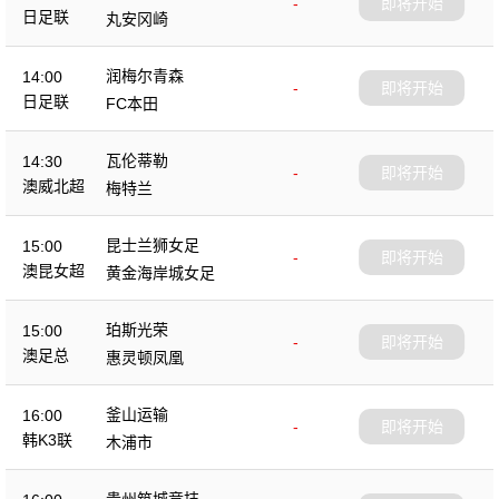
-
即将开始
日足联
丸安冈崎
润梅尔青森
14:00
-
即将开始
日足联
FC本田
瓦伦蒂勒
14:30
-
即将开始
澳威北超
梅特兰
昆士兰狮女足
15:00
-
即将开始
澳昆女超
黄金海岸城女足
珀斯光荣
15:00
-
即将开始
澳足总
惠灵顿凤凰
釜山运输
16:00
-
即将开始
韩K3联
木浦市
贵州筑城竞技