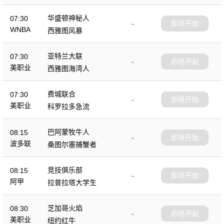
华盛顿神秘人
07:30
-
即将开始
WNBA
西雅图风暴
亚特兰大联
07:30
-
即将开始
美职业
西雅图海湾人
费城联合
07:30
-
即将开始
美职业
科罗拉多急流
巴阿蒙牧牛人
08:15
-
即将开始
波多联
桑图尔塞捕蟹者
竞技俱乐部
08:15
-
即将开始
阿甲
拉普拉塔大学生
芝加哥火焰
08:30
-
即将开始
美职业
纽约红牛