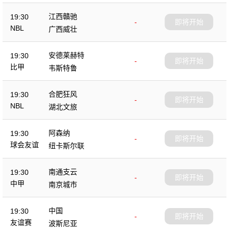
江西贛驰
19:30
-
即将开始
NBL
广西威壮
安德莱赫特
19:30
-
即将开始
比甲
韦斯特鲁
合肥狂风
19:30
-
即将开始
NBL
湖北文旅
阿森纳
19:30
-
即将开始
球会友谊
纽卡斯尔联
南通支云
19:30
-
即将开始
中甲
南京城市
中国
19:30
-
即将开始
友谊赛
波斯尼亚