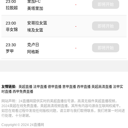
里加FC
23:00
-
即将开始
拉脱超
美塔里加
安哥拉女篮
23:00
-
即将开始
非女锦
埃及女篮
克卢日
23:30
-
即将开始
罗甲
阿格斯
友情链接:
英超直播
法甲直播
德甲直播
意甲直播
西甲直播
英超高清直播
法甲实
时直播
西甲免费直播
网站声明：24直播网提供实时的英超直播信号源，高清无插件英超直播视频，
2024英超在线免费直播，英超高清视频直播，其所有内容均源自互联网权威平。
如您在观看过程中发现任何版权问题，请立即与我们取得联系，我们将第一时间进
行处理，十分谢谢。
Copyright © 2024 24直播网