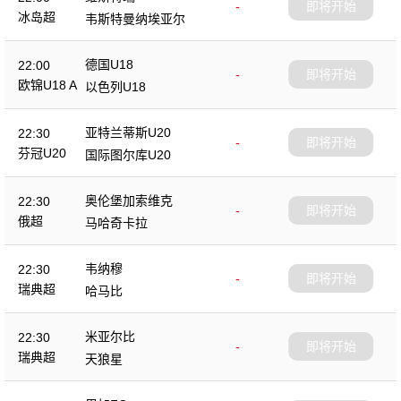
-
即将开始
冰岛超
韦斯特曼纳埃亚尔
德国U18
22:00
-
即将开始
欧锦U18 A
以色列U18
亚特兰蒂斯U20
22:30
-
即将开始
芬冠U20
国际图尔库U20
奥伦堡加索维克
22:30
-
即将开始
俄超
马哈奇卡拉
韦纳穆
22:30
-
即将开始
瑞典超
哈马比
米亚尔比
22:30
-
即将开始
瑞典超
天狼星