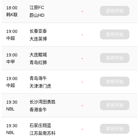
江原FC
18:00
-
即将开始
韩K联
蔚山HD
长春亚泰
19:00
-
即将开始
中超
大连英博
大连鲲城
19:00
-
即将开始
中甲
青岛红狮
青岛海牛
19:00
-
即将开始
中超
天津津门虎
长沙湾田勇胜
19:30
-
即将开始
NBL
香港金牛
石家庄翔蓝
19:30
-
即将开始
NBL
江苏盐南苏科