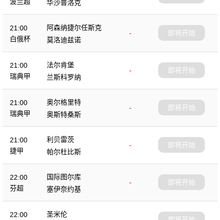
波兰超
华沙普洛克
阿森纳捷尔任斯克
21:00
-
即将开始
白俄杯
莫洛迪兹诺
法尔肯堡
21:00
-
即将开始
瑞典甲
兰斯科罗纳
奥尔格里特
21:00
-
即将开始
瑞典甲
奥斯特桑斯
利贝雷茨
21:00
-
即将开始
捷甲
帕尔杜比斯
国际图尔库
22:00
-
即将开始
芬超
塞伊奈约基
圣米伦
22:00
-
即将开始