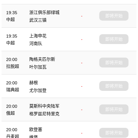
浙江俱乐部绿城
19:35
-
即将开始
中超
武汉三镇
上海申花
19:35
-
即将开始
中超
河南队
陶格夫匹尔斯
20:00
-
即将开始
拉脱超
叶尔加瓦
赫根
20:00
-
即将开始
瑞典超
尤尔加登
莫斯科中央陆军
20:00
-
即将开始
俄超
格罗兹尼特里克
欧登塞
20:00
-
即将开始
丹麦超
维堡